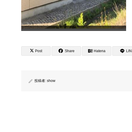
Post
Share
Hatena
LI
投稿者:
show