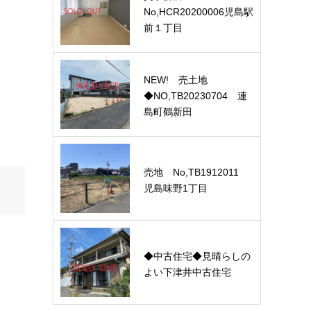
No,HCR20200006児島駅
前１丁目
NEW! 売土地
◆NO,TB20230704 連
島町鶴新田
売地 No,TB1912011
児島味野1丁目
◆中古住宅◆見晴らしの
よい下津井中古住宅