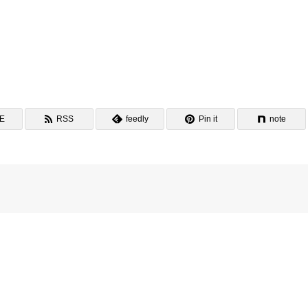
NE
RSS
feedly
Pin it
note